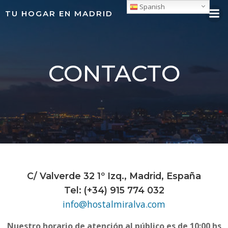
Saltar
Spanish
TU HOGAR EN MADRID
al
contenido
CONTACTO
C/ Valverde 32 1º Izq., Madrid, España
Tel: (+34) 915 774 032
info@hostalmiralva.com
Nuestro horario de atención al público es de 10:00 hs